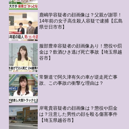
鹿嶋学容疑者の顔画像は？父親が謝罪！
14年前の女子高生殺人容疑で逮捕【広島
県廿日市市】
服部豊幸容疑者の顔画像あり！懲役や罰
金は？飲酒ひき逃げ死亡事故【埼玉県越
谷市】
常磐道で阿久津有矢の車が逆走死亡事
故、この事故の衝撃な理由は？
岸竜貴容疑者の顔画像は？懲役や罰金
は？注意した男性の顔を殴る傷害事件
【埼玉県越谷市】