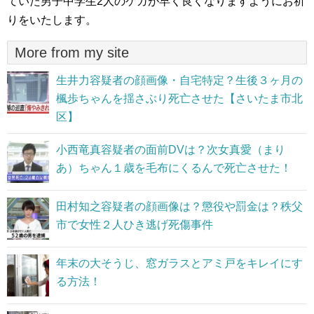
ていた男子中学生2人のケガが早く良くなりますようにお祈
りをいたします。
More from my site
生井力容疑者の顔画像・自宅特定？生後３ヶ月の
楓歩ちゃんを揺さぶり死亡させた【さいたま市北
区】
小西竜真容疑者の面前DVは？次女真愛（まり
あ）ちゃん１歳を毛布にくるんで死亡させた！
田村知之容疑者の顔画像は？懲役や罰金は？秩父
市で女性２人ひき逃げ死傷事件
年末の大そうじ、窓ガラスとアミ戸をキレイにす
る方法！