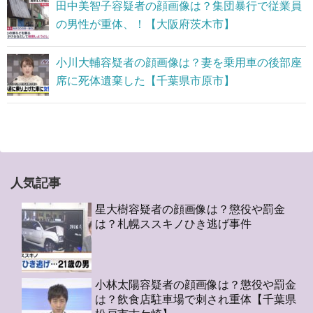
田中美智子容疑者の顔画像は？集団暴行で従業員
の男性が重体、！【大阪府茨木市】
小川大輔容疑者の顔画像は？妻を乗用車の後部座
席に死体遺棄した【千葉県市原市】
人気記事
星大樹容疑者の顔画像は？懲役や罰金
は？札幌ススキノひき逃げ事件
小林太陽容疑者の顔画像は？懲役や罰金
は？飲食店駐車場で刺され重体【千葉県