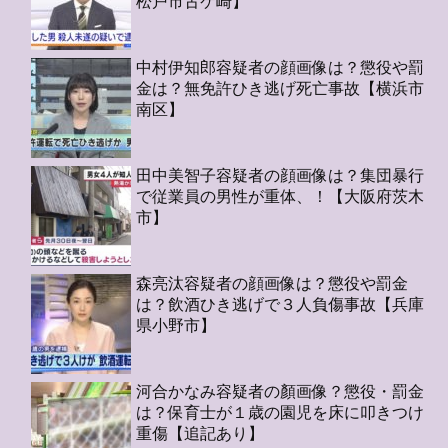
松戸市古ケ崎】
中村伊知郎容疑者の顔画像は？懲役や罰
金は？無免許ひき逃げ死亡事故【横浜市
南区】
田中美智子容疑者の顔画像は？集団暴行
で従業員の男性が重体、！【大阪府茨木
市】
森亮汰容疑者の顔画像は？懲役や罰金
は？飲酒ひき逃げで３人負傷事故【兵庫
県小野市】
河合かなみ容疑者の顏画像？懲役・罰金
は？保育士が１歳の園児を床に叩きつけ
重傷【追記あり】