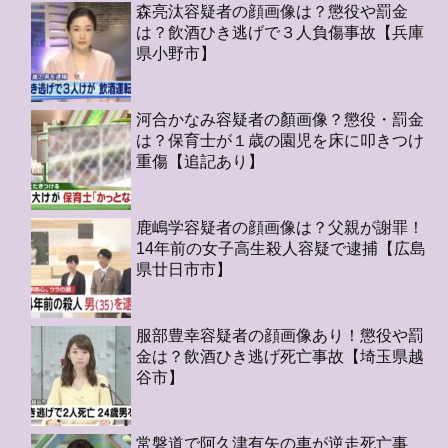
森亮汰容疑者の顔画像は？懲役や罰金
は？飲酒ひき逃げで３人負傷事故【兵庫
県小野市】
河合かなみ容疑者の顏画像？懲役・罰金
は？保育士が１歳の園児を床に叩きつけ
重傷【追記あり】
鹿嶋学容疑者の顔画像は？父親が謝罪！
14年前の女子高生殺人容疑で逮捕【広島
県廿日市市】
服部豊幸容疑者の顔画像あり！懲役や罰
金は？飲酒ひき逃げ死亡事故【埼玉県越
谷市】
常磐道で阿久津有矢の車が逆走死亡事