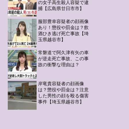
の女子高生殺人容疑で逮
捕【広島県廿日市市】
服部豊幸容疑者の顔画像
あり！懲役や罰金は？飲
酒ひき逃げ死亡事故【埼
玉県越谷市】
常磐道で阿久津有矢の車
が逆走死亡事故、この事
故の衝撃な理由は？
岸竜貴容疑者の顔画像
は？懲役や罰金は？注意
した男性の顔を殴る傷害
事件【埼玉県越谷市】