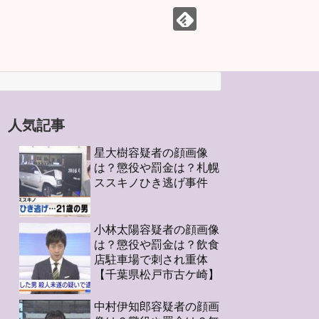
人気記事
星大樹容疑者の顔画像
は？懲役や罰金は？札幌
ススキノひき逃げ事件
小林太陽容疑者の顔画像
は？懲役や罰金は？飲食
店駐車場で刺され重体
【千葉県松戸市古ケ崎】
中村伊知郎容疑者の顔画