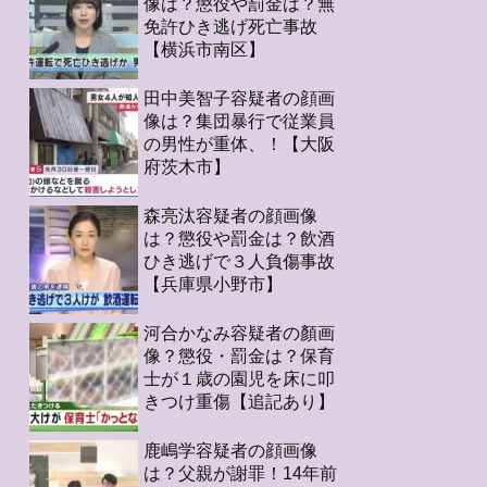
像は？懲役や罰金は？無
免許ひき逃げ死亡事故
【横浜市南区】
田中美智子容疑者の顔画
像は？集団暴行で従業員
の男性が重体、！【大阪
府茨木市】
森亮汰容疑者の顔画像
は？懲役や罰金は？飲酒
ひき逃げで３人負傷事故
【兵庫県小野市】
河合かなみ容疑者の顏画
像？懲役・罰金は？保育
士が１歳の園児を床に叩
きつけ重傷【追記あり】
鹿嶋学容疑者の顔画像
は？父親が謝罪！14年前