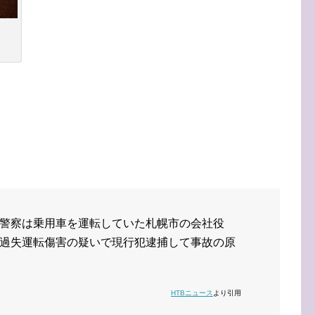
警察は乗用車を運転していた札幌市の会社役
過失運転傷害の疑いで現行犯逮捕して事故の原
HTBニュース
より引用