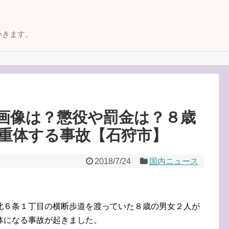
いきます。
画像は？懲役や罰金は？８歳
重体する事故【石狩市】
2018/7/24
国内ニュース
北６条１丁目の横断歩道を渡っていた８歳の男女２人が
体になる事故が起きました。