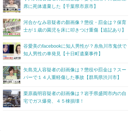
席に死体遺棄した【千葉県市原市】
河合かなみ容疑者の顏画像？懲役・罰金は？保育
士が１歳の園児を床に叩きつけ重傷【追記あり】
谷愛美のfacebookに知人男性が？糸魚川市鬼伏で
知人男性の車発見【十日町遺棄事件】
矢島克人容疑者の顔画像は？懲役や罰金は？スー
パーで１４人重軽傷した事故【群馬県渋川市】
栗原義明容疑者の顔画像は？岩手県盛岡市内の自
宅でガス爆発、４５棟損壊！