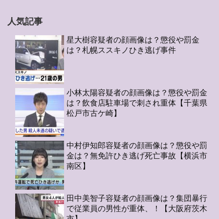
人気記事
星大樹容疑者の顔画像は？懲役や罰金
は？札幌ススキノひき逃げ事件
小林太陽容疑者の顔画像は？懲役や罰金
は？飲食店駐車場で刺され重体【千葉県
松戸市古ケ崎】
中村伊知郎容疑者の顔画像は？懲役や罰
金は？無免許ひき逃げ死亡事故【横浜市
南区】
田中美智子容疑者の顔画像は？集団暴行
で従業員の男性が重体、！【大阪府茨木
市】