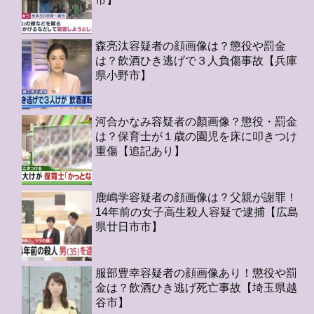
森亮汰容疑者の顔画像は？懲役や罰金
は？飲酒ひき逃げで３人負傷事故【兵庫
県小野市】
河合かなみ容疑者の顏画像？懲役・罰金
は？保育士が１歳の園児を床に叩きつけ
重傷【追記あり】
鹿嶋学容疑者の顔画像は？父親が謝罪！
14年前の女子高生殺人容疑で逮捕【広島
県廿日市市】
服部豊幸容疑者の顔画像あり！懲役や罰
金は？飲酒ひき逃げ死亡事故【埼玉県越
谷市】