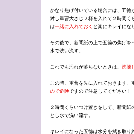
かなり焦げ付いている場合には、五徳
対し重曹大さじ２杯を入れて２時間く
は
一緒に入れておく
と楽にキレイにな
その後で、新聞紙の上で五徳の焦げを
水で洗い流す。
これでも汚れが落ちないときは、
沸騰
この時、重曹を先に入れておきます。
ので危険
ですので注意してください！
２時間くらいつけ置きをして、新聞紙
とし水で洗い流す。
キレイになった五徳は水分を拭き取り