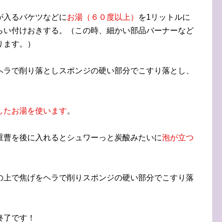
が入るバケツなどに
お湯（６０度以上）
を1リットルに
らい付けおきする。（この時、細かい部品バーナーなど
ります。）
ヘラで削り落としスポンジの硬い部分でこすり落とし、
したお湯を使います
。
重曹を後に入れるとシュワーっと炭酸みたいに
泡が立つ
の上で焦げをヘラで削りスポンジの硬い部分でこすり落
終了です！