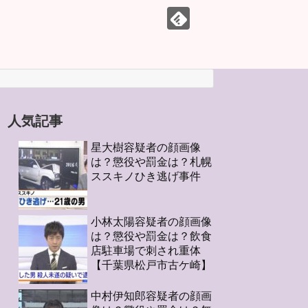
人気記事
星大樹容疑者の顔画像
は？懲役や罰金は？札幌
ススキノひき逃げ事件
小林太陽容疑者の顔画像
は？懲役や罰金は？飲食
店駐車場で刺され重体
【千葉県松戸市古ケ崎】
中村伊知郎容疑者の顔画