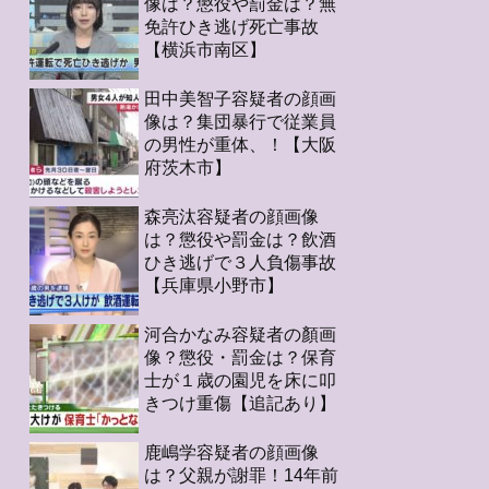
像は？懲役や罰金は？無
免許ひき逃げ死亡事故
【横浜市南区】
田中美智子容疑者の顔画
像は？集団暴行で従業員
の男性が重体、！【大阪
府茨木市】
森亮汰容疑者の顔画像
は？懲役や罰金は？飲酒
ひき逃げで３人負傷事故
【兵庫県小野市】
河合かなみ容疑者の顏画
像？懲役・罰金は？保育
士が１歳の園児を床に叩
きつけ重傷【追記あり】
鹿嶋学容疑者の顔画像
は？父親が謝罪！14年前