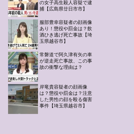
の女子高生殺人容疑で逮
捕【広島県廿日市市】
服部豊幸容疑者の顔画像
あり！懲役や罰金は？飲
酒ひき逃げ死亡事故【埼
玉県越谷市】
常磐道で阿久津有矢の車
が逆走死亡事故、この事
故の衝撃な理由は？
岸竜貴容疑者の顔画像
は？懲役や罰金は？注意
した男性の顔を殴る傷害
事件【埼玉県越谷市】