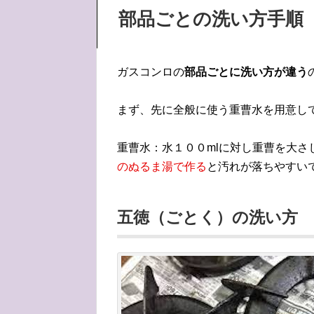
部品ごとの洗い方手順
ガスコンロの
部品ごとに洗い方が違う
まず、先に全般に使う重曹水を用意し
重曹水：水１００mlに対し重曹を大
のぬるま湯で作る
と汚れが落ちやすい
五徳（ごとく）の洗い方