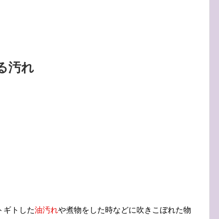
る汚れ
トギトした
油汚れ
や煮物をした時などに吹きこぼれた物