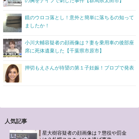
の胸をナイフで刺した事件【群馬県太田市】
鏡のウロコ落とし！意外と簡単に落ちるの知って
ましたか！
小川大輔容疑者の顔画像は？妻を乗用車の後部座
席に死体遺棄した【千葉県市原市】
押切もえさんが待望の第１子妊娠！ブロブで発表
人気記事
星大樹容疑者の顔画像は？懲役や罰金