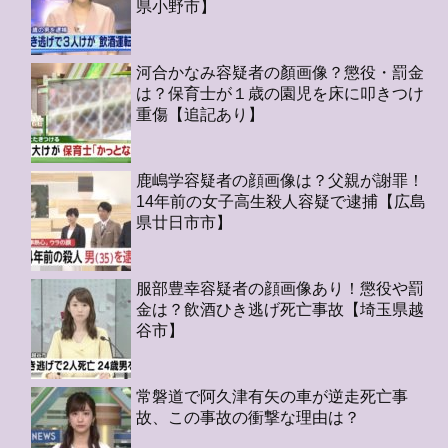
県小野市】
河合かなみ容疑者の顏画像？懲役・罰金
は？保育士が１歳の園児を床に叩きつけ
重傷【追記あり】
鹿嶋学容疑者の顔画像は？父親が謝罪！
14年前の女子高生殺人容疑で逮捕【広島
県廿日市市】
服部豊幸容疑者の顔画像あり！懲役や罰
金は？飲酒ひき逃げ死亡事故【埼玉県越
谷市】
常磐道で阿久津有矢の車が逆走死亡事
故、この事故の衝撃な理由は？