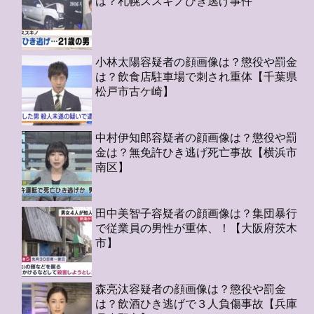
は？札幌ススキノひき逃げ事件
小林太陽容疑者の顔画像は？懲役や罰金
は？飲食店駐車場で刺され重体【千葉県
松戸市古ケ崎】
中村伊知郎容疑者の顔画像は？懲役や罰
金は？無免許ひき逃げ死亡事故【横浜市
南区】
田中美智子容疑者の顔画像は？集団暴行
で従業員の男性が重体、！【大阪府茨木
市】
森亮汰容疑者の顔画像は？懲役や罰金
は？飲酒ひき逃げで３人負傷事故【兵庫