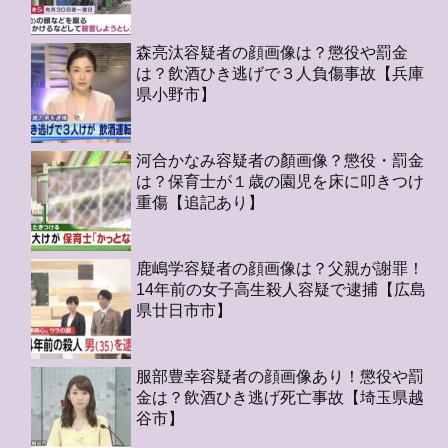
森亮汰容疑者の顔画像は？懲役や罰金
は？飲酒ひき逃げで３人負傷事故【兵庫
県小野市】
河合かなみ容疑者の顏画像？懲役・罰金
は？保育士が１歳の園児を床に叩きつけ
重傷【追記あり】
鹿嶋学容疑者の顔画像は？父親が謝罪！
14年前の女子高生殺人容疑で逮捕【広島
県廿日市市】
服部豊幸容疑者の顔画像あり！懲役や罰
金は？飲酒ひき逃げ死亡事故【埼玉県越
谷市】