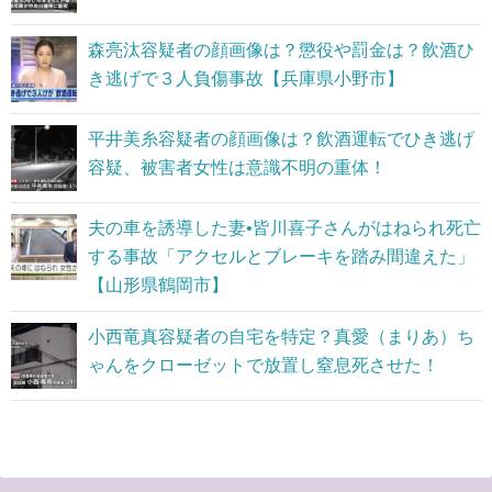
森亮汰容疑者の顔画像は？懲役や罰金は？飲酒ひ
き逃げで３人負傷事故【兵庫県小野市】
平井美糸容疑者の顔画像は？飲酒運転でひき逃げ
容疑、被害者女性は意識不明の重体！
夫の車を誘導した妻•皆川喜子さんがはねられ死亡
する事故「アクセルとブレーキを踏み間違えた」
【山形県鶴岡市】
小西竜真容疑者の自宅を特定？真愛（まりあ）ち
ゃんをクローゼットで放置し窒息死させた！