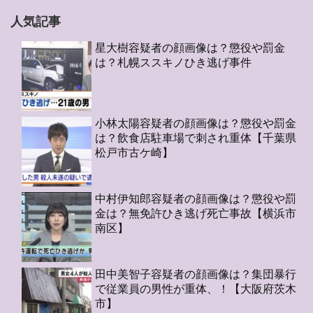
人気記事
星大樹容疑者の顔画像は？懲役や罰金
は？札幌ススキノひき逃げ事件
小林太陽容疑者の顔画像は？懲役や罰金
は？飲食店駐車場で刺され重体【千葉県
松戸市古ケ崎】
中村伊知郎容疑者の顔画像は？懲役や罰
金は？無免許ひき逃げ死亡事故【横浜市
南区】
田中美智子容疑者の顔画像は？集団暴行
で従業員の男性が重体、！【大阪府茨木
市】