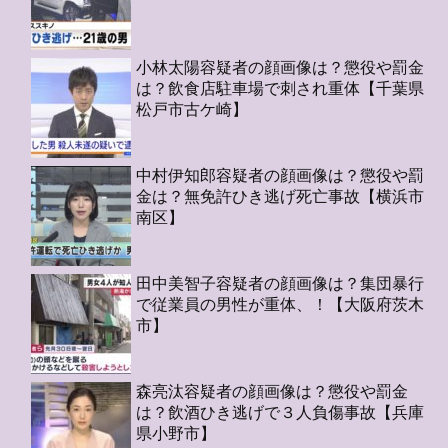
小林太陽容疑者の顔画像は？懲役や罰金
は？飲食店駐車場で刺され重体【千葉県
松戸市古ケ崎】
中村伊知郎容疑者の顔画像は？懲役や罰
金は？無免許ひき逃げ死亡事故【横浜市
南区】
田中美智子容疑者の顔画像は？集団暴行
で従業員の男性が重体、！【大阪府茨木
市】
森亮汰容疑者の顔画像は？懲役や罰金
は？飲酒ひき逃げで３人負傷事故【兵庫
県小野市】