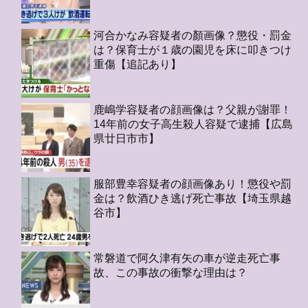
河合かなみ容疑者の顏画像？懲役・罰金
は？保育士が１歳の園児を床に叩きつけ
重傷【追記あり】
鹿嶋学容疑者の顔画像は？父親が謝罪！
14年前の女子高生殺人容疑で逮捕【広島
県廿日市市】
服部豊幸容疑者の顔画像あり！懲役や罰
金は？飲酒ひき逃げ死亡事故【埼玉県越
谷市】
常磐道で阿久津有矢の車が逆走死亡事
故、この事故の衝撃な理由は？