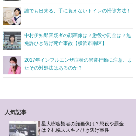
誰でも出来る、手に負えないトイレの掃除方法！
中村伊知郎容疑者の顔画像は？懲役や罰金は？無
免許ひき逃げ死亡事故【横浜市南区】
2017年インフルエンザ症状の異常行動に注意、ま
たその対処法はあるのか？
人気記事
星大樹容疑者の顔画像は？懲役や罰金
は？札幌ススキノひき逃げ事件