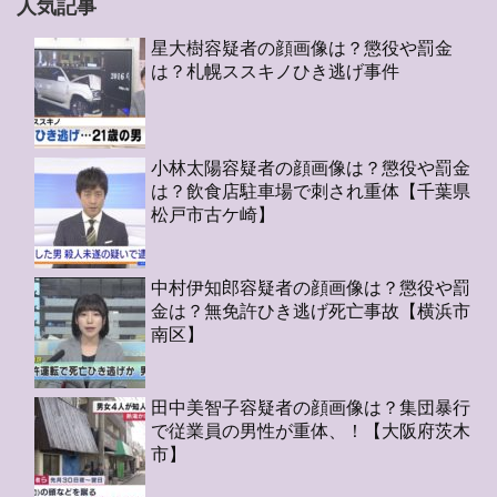
人気記事
星大樹容疑者の顔画像は？懲役や罰金
は？札幌ススキノひき逃げ事件
小林太陽容疑者の顔画像は？懲役や罰金
は？飲食店駐車場で刺され重体【千葉県
松戸市古ケ崎】
中村伊知郎容疑者の顔画像は？懲役や罰
金は？無免許ひき逃げ死亡事故【横浜市
南区】
田中美智子容疑者の顔画像は？集団暴行
で従業員の男性が重体、！【大阪府茨木
市】