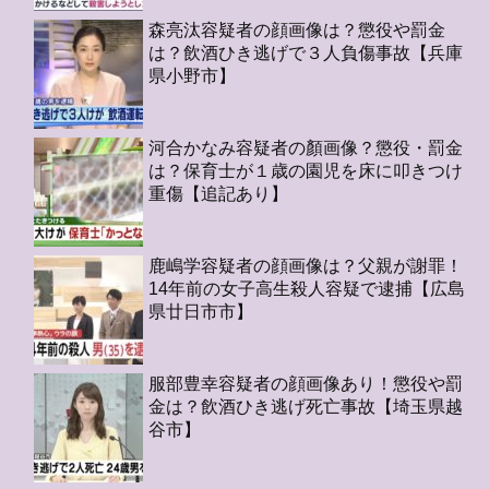
森亮汰容疑者の顔画像は？懲役や罰金
は？飲酒ひき逃げで３人負傷事故【兵庫
県小野市】
河合かなみ容疑者の顏画像？懲役・罰金
は？保育士が１歳の園児を床に叩きつけ
重傷【追記あり】
鹿嶋学容疑者の顔画像は？父親が謝罪！
14年前の女子高生殺人容疑で逮捕【広島
県廿日市市】
服部豊幸容疑者の顔画像あり！懲役や罰
金は？飲酒ひき逃げ死亡事故【埼玉県越
谷市】